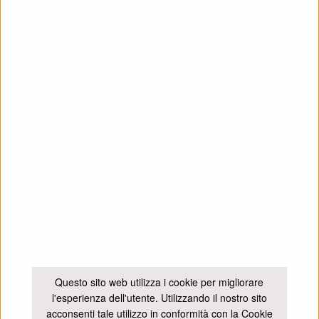
Il Castello
Portofino
Servizi
Tariffe
Contatti
CONTATTI
Via alla Penisola, 13 - 16034 Portofino (GE)
castellobrown@comune.portofino.genova.it
+39 375 79 18 926
Questo sito web utilizza i cookie per migliorare
l'esperienza dell'utente. Utilizzando il nostro sito
Cookie Policy
Privacy Policy
acconsenti tale utilizzo in conformità con la Cookie