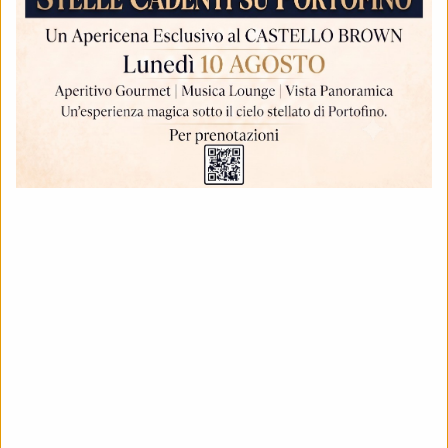
Per poter usufruire degli spazi di Castello Brown,
sono presenti alcune tariffe da applicare ai diversi
servizi per i quali si intende riservare la location.
Qui a lato potete trovare una lista, che verrà
costantentemente aggiornata, dei diversi servizi che
potete richiedere al Comune di Portofino.
Come da regolamento comunale, la struttura
consente un orario di chiusura massimo possibile
fino alle 02:00
GIORNI DI CHIUSURA
Castello Brown non è disponibile nelle seguenti
date a causa di eventi privati ​​o altri motivi
amministrativi
03-09-2026