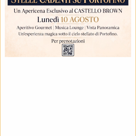
Per far funzionare bene questo sito, a volte potrebbero
essere installati sul tuo dispositivo dei piccoli file di
dati che si chiamano "cookies". Anche la maggior
parte dei grandi siti fanno lo stesso.
COSA SONO I COOKIES?
Un cookie è un piccolo file di testo che i siti salvano
sul tuo computer o dispositivo mobile mentre li visiti.
Grazie ai cookies il sito ricorda le tue azioni e
preferenze (per es. login, lingua, dimensioni dei
caratteri e altre impostazioni di visualizzazione) in
modo che tu non debba reinserirle quando torni sul
sito o navighi da una pagina all'altra.
TIPOLOGIE DI COOKIE
In base alle caratteristiche e all'utilizzo dei cookie
possiamo distinguere diverse categorie: