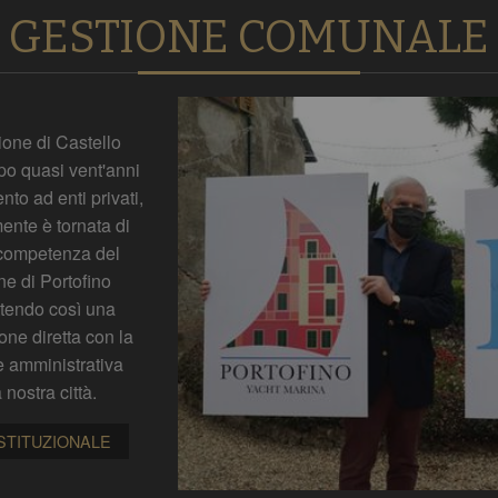
GESTIONE COMUNALE
ione di Castello
o quasi vent'anni
nto ad enti privati,
ente è tornata di
 competenza del
e di Portofino
tendo così una
ne diretta con la
e amministrativa
 nostra città.
ISTITUZIONALE