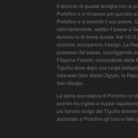
Il dominio di questa famiglia non si 
Portofino e vi rimasero per quindici a
Portofino e vi esercitò il suo potere
volontariamente, restituì il paese a G
dominio fu di breve durata. Nel 1513 
svizzere, occuparono il borgo. La Repu
possesso del paese, sconfiggendo anc
Filippino Fieschi, comandante della f
Tigullio dove dopo una lunga battaglia
milanese Gian Maria Olgiato, la Repubb
San Giorgio.
La storia successiva di Portofino si i
scontro fra inglesi e truppe napoleoni
più famoso borgo del Tigullio dovette 
accordato a Portofino gli hanno fatto