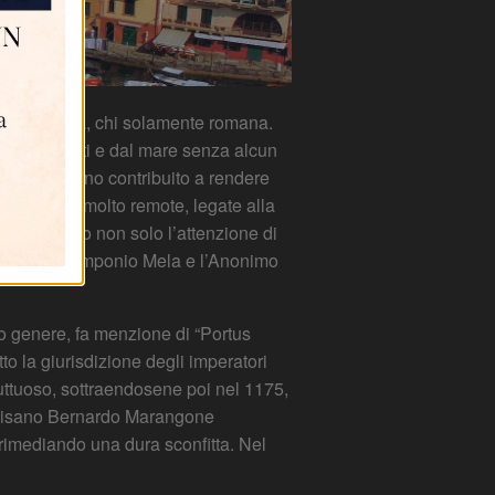
 origine greca, chi solamente romana.
rato dai venti e dal mare senza alcun
i fattori hanno contribuito a rendere
, ha origini molto remote, legate alla
 attrassero non solo l’attenzione di
chità quali Pomponio Mela e l’Anonimo
to genere, fa menzione di “Portus
o la giurisdizione degli imperatori
uttuoso, sottraendosene poi nel 1175,
ta pisano Bernardo Marangone
 rimediando una dura sconfitta. Nel