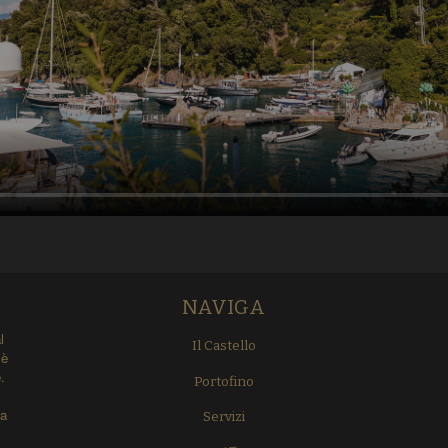
NAVIGA
l
Il Castello
 è
.
Portofino
za
Servizi