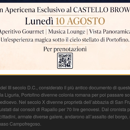
a più remota antichità: c’è chi lo vuole di origine fenicia, chi di
alga alla protostoria, poiché non è pensabile un luogo così ripa
rafici favorirono il sorgere dei primi nuclei abitati, questi stess
o in tutto il mondo. L’antico “Portus Delphini” ricordato da Plinio
ro approdo per le navi. La sua posizione e la natura incantevole
io ligure, ma anche quella dei cartografi e dei geografi dell’anti
 del III secolo D.C., considerato il più antico documento di ques
a Liguria, Portofino divenne colonia romana per poi passare sott
dioevo. Nel secolo X divenne proprietà dell’abbazia di San Fr
quistati dai consoli di Rapallo per 70 lire genovesi. Dal cronis
ttadini, armate diverse galere, andarono all’assalto del borgo,
mmaso Campofregoso.