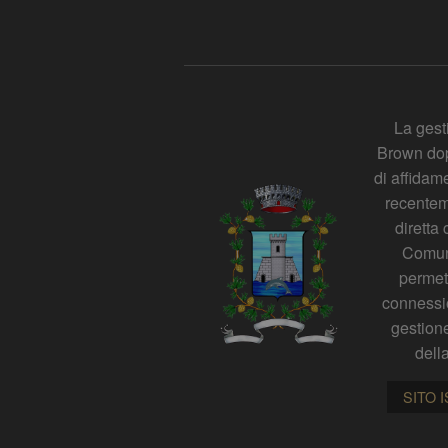
La gest
Brown dop
di affidame
recentem
diretta
Comun
permet
connessio
gestion
della
SITO 