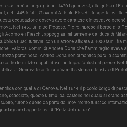
protrasse però a lungo: già nel 1430 i genovesi, alla guida di F
nni; nel 1445 infatti, Giovanni Antonio Fieschi, in aperta ostili
. Questa occupazione doveva avere carattere dimostrativo perché 
enova. Nel 1459 un altro Fregoso, Pietro, riprese il borgo alla R
gli Adorno e i Fieschi, appoggiati militarmente dal duca di Mil
bblica riuscì tuttavia, con un’azione affidata a 4000 fanti, fra m
he i valorosi uomini di Andrea Doria che l’ammiraglio aveva sba
ortezza portofinese. Andrea Doria non dimenticò però la sconfitt
 contro le milizie dogali, riuscì ad impadronirsi del paese. Nel 
lica di Genova fece rimodernare il sistema difensivo di Portofin
dentifica con quella di Genova. Nel 1814 il piccolo borgo di pes
che, scacciate, queste ultime, dal castello nel quale si erano as
subire, furono quelle da parte del movimento turistico internazi
 guadagnare l’appellativo di “Perla del mondo”.