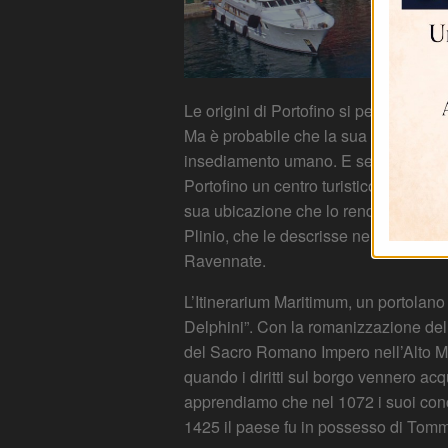
Le origini di Portofino si perdono nell
Ma è probabile che la sua nascita ris
insediamento umano. E se i fattori geog
Portofino un centro turistico conosciut
sua ubicazione che lo rendeva un sicu
Plinio, che le descrisse nell’itinerar
Ravennate.
L’Itinerarium Maritimum, un portolano
Delphini”. Con la romanizzazione dell
del Sacro Romano Impero nell’Alto Me
quando i diritti sul borgo vennero ac
apprendiamo che nel 1072 i suoi conci
1425 il paese fu in possesso di To