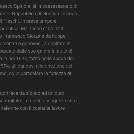
rancesco Spinola, si impossessarono di
tà con la Repubblica di Genova, occupò
il Fieschi, in breve tempo e
epubblica. Ma anche stavolta il
ano Francesco Sforza e da truppe
ercenari e genovesi, a rientrare in
rcato dalle sue galere in aiuto di
a, e nel 1527, tornò nelle acque del
1554, affidandosi alla direzione del
o, ed in particolare la fortezza di
catori fece da sfondo ad un duro
serragliate. Le uniche conquiste che il
onale che con il costante favore